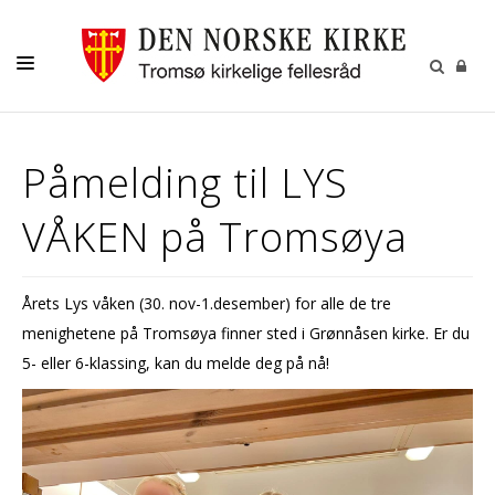
GUDSTJENESTER
Påmelding til LYS
AKTIVITETER OG KONSERTER
VÅKEN på Tromsøya
DÅP
KONFIRMASJON
Årets Lys våken (30. nov-1.desember) for alle de tre
VIGSEL
menighetene på Tromsøya finner sted i Grønnåsen kirke. Er du
GRAVFERD
5- eller 6-klassing, kan du melde deg på nå!
KONTAKT