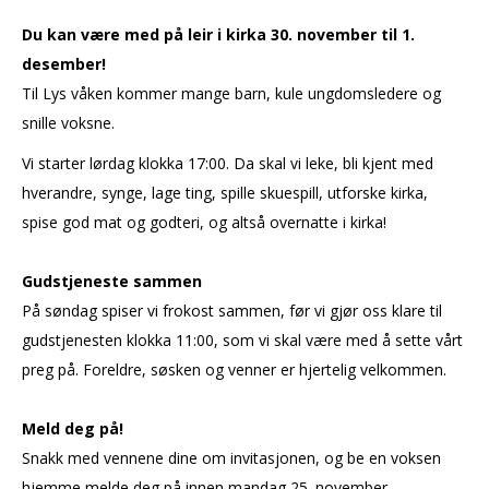
Du kan være med på leir i kirka 30. november til 1.
desember!
Til Lys våken kommer mange barn, kule ungdomsledere og
snille voksne.
Vi starter lørdag klokka 17:00. Da skal vi leke, bli kjent med
hverandre, synge, lage ting, spille skuespill, utforske kirka,
spise god mat og godteri, og altså overnatte i kirka!
Gudstjeneste sammen
På søndag spiser vi frokost sammen, før vi gjør oss klare til
gudstjenesten klokka 11:00, som vi skal være med å sette vårt
preg på. Foreldre, søsken og venner er hjertelig velkommen.
Meld deg på!
Snakk med vennene dine om invitasjonen, og be en voksen
hjemme melde deg på innen mandag 25. november