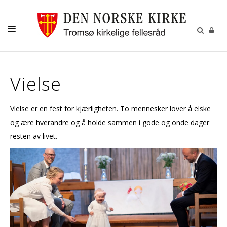
GUDSTJENESTER
Vielse
AKTIVITETER OG KONSERTER
DÅP
Vielse er en fest for kjærligheten. To mennesker lover å elske
KONFIRMASJON
og ære hverandre og å holde sammen i gode og onde dager
resten av livet.
VIGSEL
GRAVFERD
KONTAKT