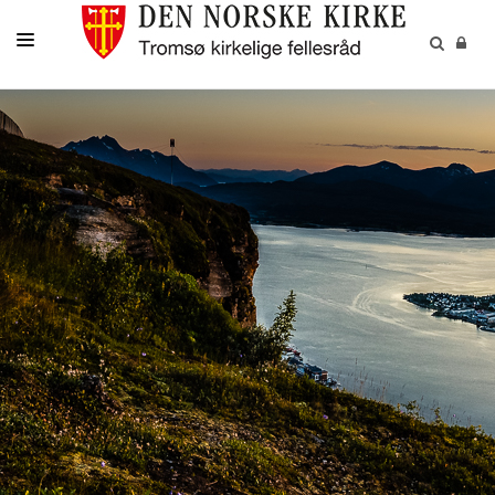
GUDSTJENESTER
AKTIVITETER OG KONSERTER
DÅP
KONFIRMASJON
VIGSEL
GRAVFERD
KONTAKT