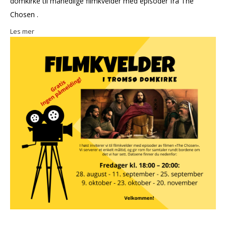
domkirke til månedlige filmkvelder med episoder fra The
Chosen .
Les mer