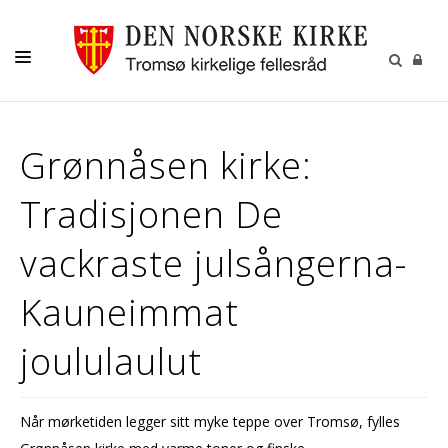
GUDSTJENESTER
Grønnåsen kirke:
AKTIVITETER OG KONSERTER
Tradisjonen De
DÅP
KONFIRMASJON
vackraste julsångerna-
VIGSEL
Kauneimmat
GRAVFERD
joululaulut
KONTAKT
Når mørketiden legger sitt myke teppe over Tromsø, fylles