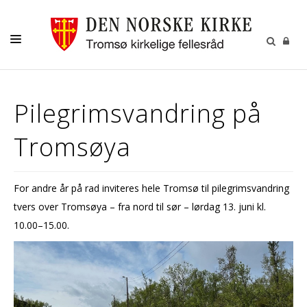
GUDSTJENESTER
Pilegrimsvandring på
AKTIVITETER OG KONSERTER
Tromsøya
DÅP
KONFIRMASJON
For andre år på rad inviteres hele Tromsø til pilegrimsvandring
VIGSEL
tvers over Tromsøya – fra nord til sør – lørdag 13. juni kl.
GRAVFERD
10.00–15.00.
KONTAKT