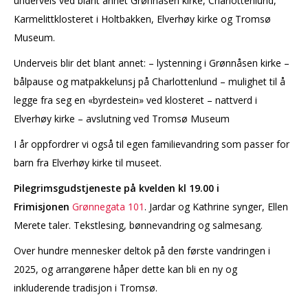
underveis ved blant annet Grønnåsen kirke, Charlottenlund,
Karmelittklosteret i Holtbakken, Elverhøy kirke og Tromsø
Museum.
Underveis blir det blant annet: – lystenning i Grønnåsen kirke –
bålpause og matpakkelunsj på Charlottenlund – mulighet til å
legge fra seg en «byrdestein» ved klosteret – nattverd i
Elverhøy kirke – avslutning ved Tromsø Museum
I år oppfordrer vi også til egen familievandring som passer for
barn fra Elverhøy kirke til museet.
Pilegrimsgudstjeneste på kvelden kl 19.00 i
Frimisjonen
Grønnegata 101
. Jardar og Kathrine synger, Ellen
Merete taler. Tekstlesing, bønnevandring og salmesang.
Over hundre mennesker deltok på den første vandringen i
2025, og arrangørene håper dette kan bli en ny og
inkluderende tradisjon i Tromsø.