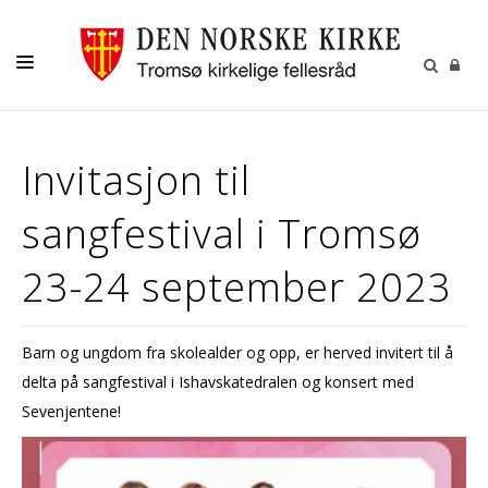
GUDSTJENESTER
Invitasjon til
AKTIVITETER OG KONSERTER
sangfestival i Tromsø
DÅP
KONFIRMASJON
23-24 september 2023
VIGSEL
GRAVFERD
Barn og ungdom fra skolealder og opp, er herved invitert til å
delta på sangfestival i Ishavskatedralen og konsert med
KONTAKT
Sevenjentene!