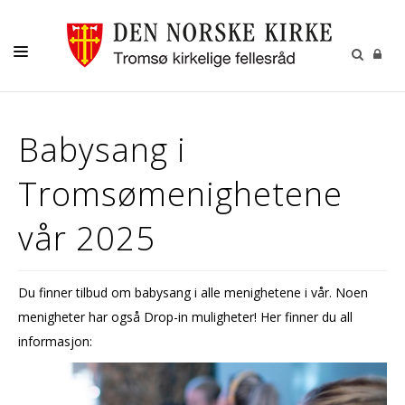
GUDSTJENESTER
Babysang i
AKTIVITETER OG KONSERTER
Tromsømenighetene
DÅP
KONFIRMASJON
vår 2025
VIGSEL
GRAVFERD
Du finner tilbud om babysang i alle menighetene i vår. Noen
menigheter har også Drop-in muligheter! Her finner du all
KONTAKT
informasjon: