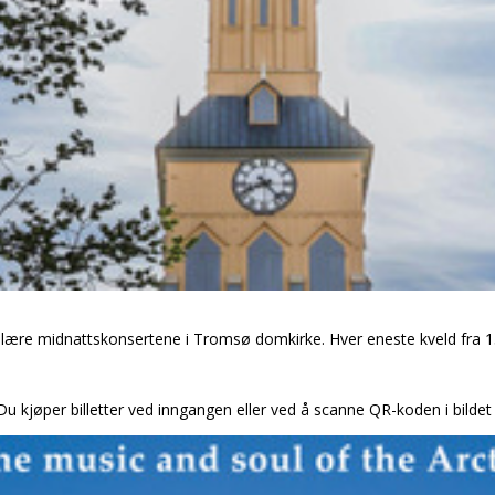
pulære midnattskonsertene i Tromsø domkirke. Hver eneste kveld fra 15.j
u kjøper billetter ved inngangen eller ved å scanne QR-koden i bildet