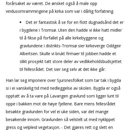
forårsaket av været. De ønsket også å male opp
vindusomrammingene på kirka som var i dårlig forfatning.
Det er fantastisk å se for en flott dugnadsånd det er
i bygdene i Tromsø. Uten den hadde vi ikke hatt midler
til å fikse på forfallet på alle kirkebyggene og
gravlundene i distrikts-Tromsø sier kirkeverge Oddgeir
Albertsen. Skulle vi brukt firmaer til jobben hadde et
slikt prosjekt tatt store deler av vedlikeholdsbudsjettet
til fellesrådet. Det sier seg selv at det ikke går.
Han lar seg imponere over Sjursnesfolket som tar tak i bygda
si i ei vanskelig tid med nedleggelse av skolen. Bygda er også
opptatt av å ta vare på Lavangen gravlund som ligger lunt til
oppe i bakken mot de høye fjellene. Bare mens fellesrådet
besøkte gravlunden for vel ei uke siden, var det mange
besøkende innom. Gravlunden så velstelt ut med nyklippet
gress og velpleid vegetasjon. - Det gjøres rett og slett en