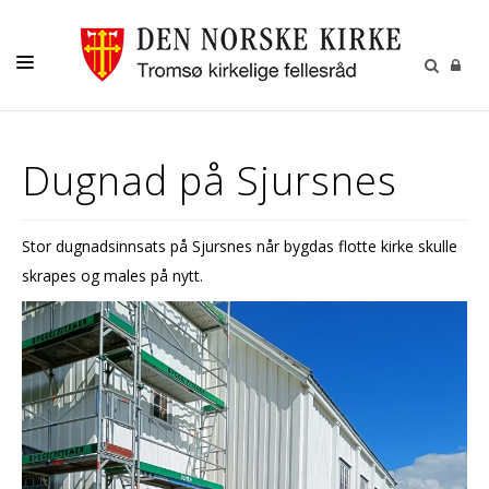
GUDSTJENESTER
Dugnad på Sjursnes
AKTIVITETER OG KONSERTER
DÅP
Stor dugnadsinnsats på Sjursnes når bygdas flotte kirke skulle
KONFIRMASJON
skrapes og males på nytt.
VIGSEL
GRAVFERD
KONTAKT