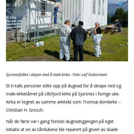
Sjursnesfolket i aksjon med å male kirka - Foto: Leif Guttormsen
Et ti-talls personer stilte opp på dugnad for å skrape ned og
male kirketårnet på Ullsfjord kirke på Sjursnes i forrige uke.
Kirka er tegnet av samme arkitekt som Tromsø domkirke –
Christian H. Grosch.
Når de først var i gang foreslo dugnadsgjengen på eget
initiativ at en av tårnlukene ble reparert på grunn av skade