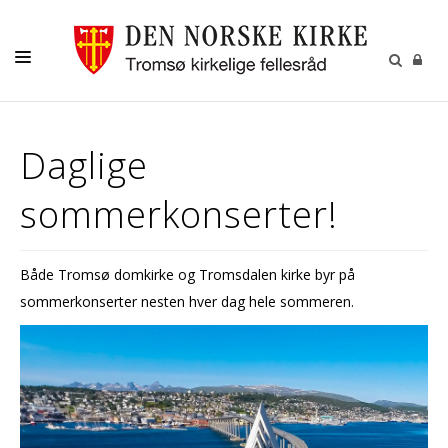
GUDSTJENESTER
Daglige
AKTIVITETER OG KONSERTER
sommerkonserter!
DÅP
KONFIRMASJON
Både Tromsø domkirke og Tromsdalen kirke byr på
VIGSEL
sommerkonserter nesten hver dag hele sommeren.
GRAVFERD
KONTAKT