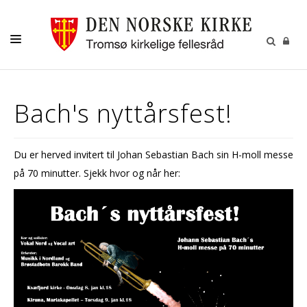
GUDSTJENESTER
Bach's nyttårsfest!
AKTIVITETER OG KONSERTER
DÅP
Du er herved invitert til Johan Sebastian Bach sin H-moll messe
KONFIRMASJON
på 70 minutter. Sjekk hvor og når her:
VIGSEL
GRAVFERD
KONTAKT