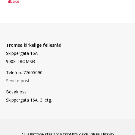
Tilbake
Tromsø kirkelige fellesråd
Skippergata 16A
9008 TROMSØ
Telefon: 77605090
Send e-post
Besøk oss:
Skippergata 16A, 3. etg.
ALLE RETTIGHETER 2026 TROMSØ KIRKELIGE FELLESRÅD