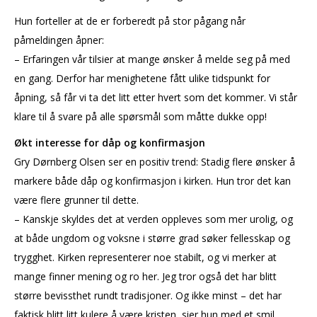
Hun forteller at de er forberedt på stor pågang når
påmeldingen åpner:
– Erfaringen vår tilsier at mange ønsker å melde seg på med
en gang. Derfor har menighetene fått ulike tidspunkt for
åpning, så får vi ta det litt etter hvert som det kommer. Vi står
klare til å svare på alle spørsmål som måtte dukke opp!
Økt interesse for dåp og konfirmasjon
Gry Dørnberg Olsen ser en positiv trend: Stadig flere ønsker å
markere både dåp og konfirmasjon i kirken. Hun tror det kan
være flere grunner til dette.
– Kanskje skyldes det at verden oppleves som mer urolig, og
at både ungdom og voksne i større grad søker fellesskap og
trygghet. Kirken representerer noe stabilt, og vi merker at
mange finner mening og ro her. Jeg tror også det har blitt
større bevissthet rundt tradisjoner. Og ikke minst – det har
faktisk blitt litt kulere å være kristen, sier hun med et smil.