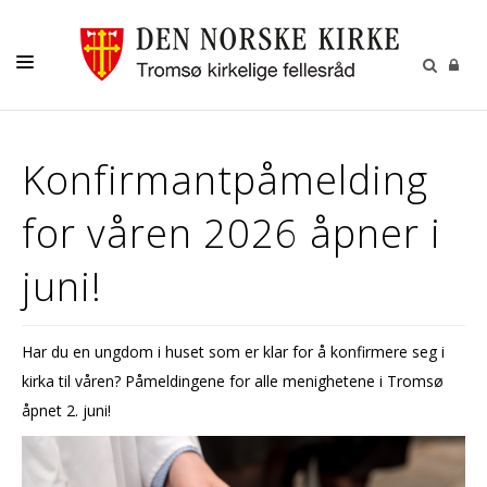
GUDSTJENESTER
Konfirmantpåmelding
AKTIVITETER OG KONSERTER
for våren 2026 åpner i
DÅP
KONFIRMASJON
juni!
VIGSEL
GRAVFERD
Har du en ungdom i huset som er klar for å konfirmere seg i
kirka til våren? Påmeldingene for alle menighetene i Tromsø
KONTAKT
åpnet 2. juni!