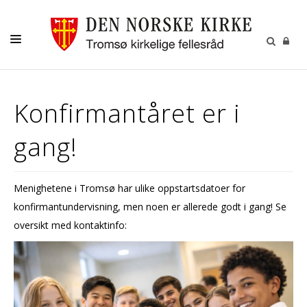
GUDSTJENESTER
Konfirmantåret er i
AKTIVITETER OG KONSERTER
gang!
DÅP
KONFIRMASJON
Menighetene i Tromsø har ulike oppstartsdatoer for
VIGSEL
konfirmantundervisning, men noen er allerede godt i gang! Se
GRAVFERD
oversikt med kontaktinfo:
KONTAKT