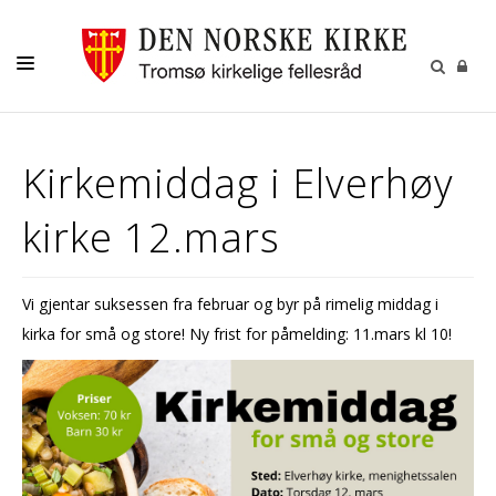
GUDSTJENESTER
Kirkemiddag i Elverhøy
AKTIVITETER OG KONSERTER
kirke 12.mars
DÅP
KONFIRMASJON
Vi gjentar suksessen fra februar og byr på rimelig middag i
VIGSEL
kirka for små og store! Ny frist for påmelding: 11.mars kl 10!
GRAVFERD
KONTAKT