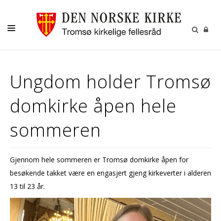
GUDSTJENESTER
Ungdom holder Tromsø
AKTIVITETER OG KONSERTER
domkirke åpen hele
DÅP
KONFIRMASJON
sommeren
VIGSEL
GRAVFERD
Gjennom hele sommeren er Tromsø domkirke åpen for
besøkende takket være en engasjert gjeng kirkeverter i alderen
KONTAKT
13 til 23 år.