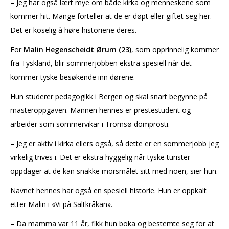
– Jeg har også lært mye om både kirka og menneskene som
kommer hit. Mange forteller at de er døpt eller giftet seg her.
Det er koselig å høre historiene deres.
For
Malin Hegenscheidt Ørum (23)
, som opprinnelig kommer
fra Tyskland, blir sommerjobben ekstra spesiell når det
kommer tyske besøkende inn dørene.
Hun studerer pedagogikk i Bergen og skal snart begynne på
masteroppgaven. Mannen hennes er prestestudent og
arbeider som sommervikar i Tromsø domprosti.
– Jeg er aktiv i kirka ellers også, så dette er en sommerjobb jeg
virkelig trives i. Det er ekstra hyggelig når tyske turister
oppdager at de kan snakke morsmålet sitt med noen, sier hun.
Navnet hennes har også en spesiell historie. Hun er oppkalt
etter Malin i «Vi på Saltkråkan».
– Da mamma var 11 år, fikk hun boka og bestemte seg for at