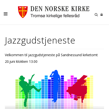
GUDSTJENESTER
Jazzgudstjeneste
AKTIVITETER OG KONSERTER
DÅP
Velkommen til jazzgudstjeneste på Sandnessund kirketomt
KONFIRMASJON
20.juni klokken 13.00
VIGSEL
GRAVFERD
KONTAKT