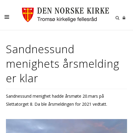
GUDSTJENESTER
Sandnessund
AKTIVITETER OG KONSERTER
menighets årsmelding
DÅP
KONFIRMASJON
er klar
VIGSEL
GRAVFERD
Sandnessund menighet hadde årsmøte 20.mars på
Slettatorget 8. Da ble årsmeldingen for 2021 vedtatt.
KONTAKT