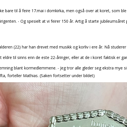
ke bare til å feire 17.mai i domkirka, men også over at koret, som ble 
genten. - Og spesielt at vi feirer 150 år. Artig å starte jubileumsåret
alderen (22) har han drevet med musikk og korliv i flere år. Nå studere
tt eldre til sinns enn de fleste 22-åringer, eller at de i koret faktisk er g
temning blant kormedlemmene. - Jeg tror alle gleder seg ekstra mye si
fta, forteller Mathias. (Saken fortsetter under bildet)