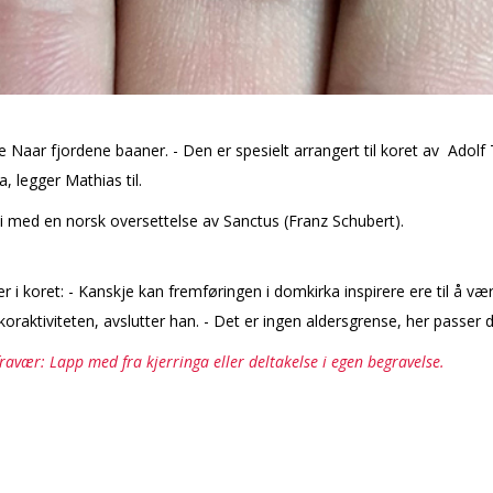
re Naar fjordene baaner. - Den er spesielt arrangert til koret av Adol
a, legger Mathias til.
vi med en norsk oversettelse av Sanctus (Franz Schubert).
 i koret: - Kanskje kan fremføringen i domkirka inspirere flere til å v
oraktiviteten, avslutter han. - Det er ingen aldersgrense, her passer de 
 fravær: Lapp med fra kjerringa eller deltakelse i egen begravelse.