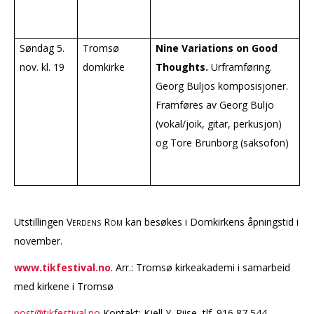
Søndag 5.
Tromsø
Nine Variations on Good
nov. kl. 19
domkirke
Thoughts.
Urframføring.
Georg Buljos komposisjoner.
Framføres av Georg Buljo
(vokal/joik, gitar, perkusjon)
og Tore Brunborg (saksofon)
Utstillingen
Verdens Rom
kan besøkes i Domkirkens åpningstid i
november.
www.tikfestival.no
. Arr.: Tromsø kirkeakademi i samarbeid
med kirkene i Tromsø
post@tikfestival.no
Kontakt: Kjell Y. Riise, tlf. 916 87 544