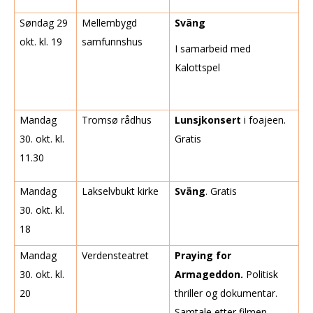
Søndag 29
Mellembygd
Sväng
okt. kl. 19
samfunnshus
I samarbeid med
Kalottspel
Mandag
Tromsø rådhus
Lunsjkonsert
i foajeen.
30. okt. kl.
Gratis
11.30
Mandag
Lakselvbukt kirke
Sväng
. Gratis
30. okt. kl.
18
Mandag
Verdensteatret
Praying for
30. okt. kl.
Armageddon.
Politisk
20
thriller og dokumentar.
Samtale etter filmen