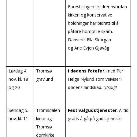
Forestillingen skildrer hvordan
kirken og konservative
holdninger har bidratt til å
påføre homofile skam.
Dansere: Ella Skorgan
og Ane Evjen Gjøvåg
Lørdag 4.
Tromsø
I dødens fotefar
. med Per
nov. kl. 18
gravlund
Helge Nylund som veiviser i
og 20
dødens landskap.
Utsolgt
Søndag 5.
Tromsdalen
Festivalgudstjenester
. Alltid
nov. kl. 11
kirke og
gratis å gå på gudstjeneste!
Tromsø
domkirke