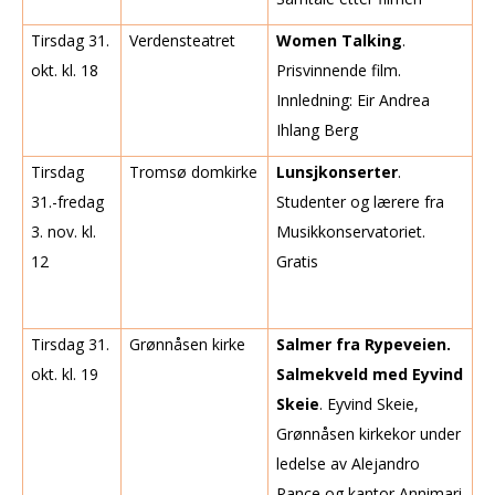
Tirsdag 31.
Verdensteatret
Women Talking
.
okt. kl. 18
Prisvinnende film.
Innledning: Eir Andrea
Ihlang Berg
Tirsdag
Tromsø domkirke
Lunsjkonserter
.
31.-fredag
Studenter og lærere fra
3. nov. kl.
Musikkonservatoriet.
12
Gratis
Tirsdag 31.
Grønnåsen kirke
Salmer fra Rypeveien.
okt. kl. 19
Salmekveld med Eyvind
Skeie
. Eyvind Skeie,
Grønnåsen kirkekor under
ledelse av Alejandro
Pance og kantor Annimari