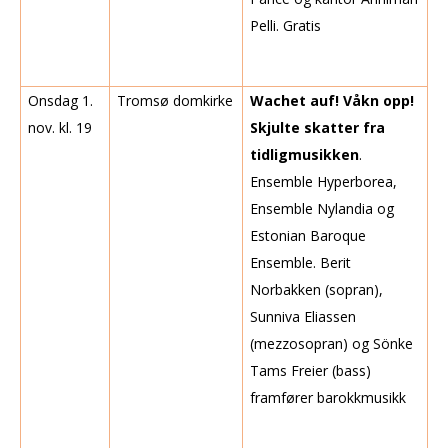
Pelli. Gratis
Onsdag 1.
Tromsø domkirke
Wachet auf! Våkn opp!
nov. kl. 19
Skjulte skatter fra
tidligmusikken
.
Ensemble Hyperborea,
Ensemble Nylandia og
Estonian Baroque
Ensemble. Berit
Norbakken (sopran),
Sunniva Eliassen
(mezzosopran) og Sönke
Tams Freier (bass)
framfører barokkmusikk