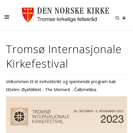
GUDSTJENESTER
Tromsø Internasjonale
AKTIVITETER OG KONSERTER
Kirkefestival
DÅP
KONFIRMASJON
Velkommen til et innholdsrikt og spennende program bak
VIGSEL
tittelen: Øyeblikket - The Moment - Čalbmeliiba.
GRAVFERD
KONTAKT