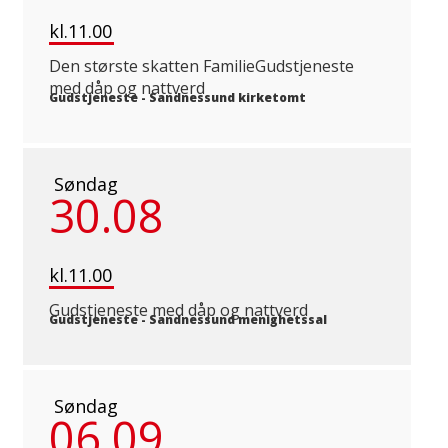
kl.11.00
Den største skatten FamilieGudstjeneste
med dåp og nattverd
Gudstjeneste
-
Sandnessund kirketomt
Søndag
30.08
kl.11.00
Gudstjeneste med dåp og nattverd
Gudstjeneste
-
Sandnessund menighetssal
Søndag
06.09