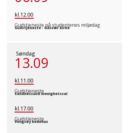
kl.12.00
Gudstjeneste på studentenes miljødag
Gudstjeneste
-
Gåsvær kirke
Søndag
13.09
kl.11.00
Gudstjeneste
Sandnessund menighetssal
kl.17.00
Gudstjeneste
Vengsøy bedehus