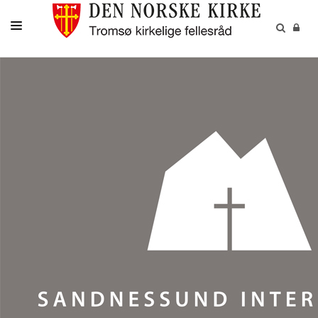
GUDSTJENESTER
AKTIVITETER OG KONSERTER
DÅP
KONFIRMASJON
VIGSEL
GRAVFERD
KONTAKT