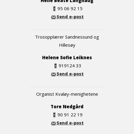
Helle Beate Langhaug
95 06 92 15
Send e-post
Trosopplærer Sandnessund og
Hillesøy
Helene Sofie Leiknes
919124 33
Send e-post
Organist Kvaløy-menighetene
Tore Nedgård
90 91 22 19
Send e-post